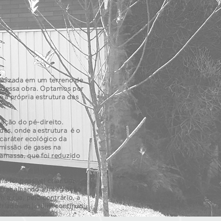
calizada em um terreno de
ão dessa obra. Optamos por
ue a própria estrutura das
iação do pé-direito.
des, onde a estrutura é o
caráter ecológico da
emissão de gases na
amassa, que foi reduzido
ma foi possível criar um
 trabalhando a integração
 a rua, pelo contrário, a
criado um jardim continuo