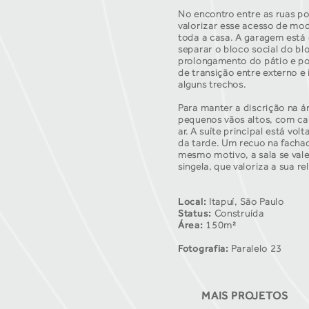
No encontro entre as ruas po
valorizar esse acesso de mo
toda a casa. A garagem está 
separar o bloco social do bl
prolongamento do pátio e pod
de transição entre externo 
alguns trechos.
Para manter a discrição na á
pequenos vãos altos, com cai
ar. A suíte principal está vo
da tarde. Um recuo na fachad
mesmo motivo, a sala se vale
singela, que valoriza a sua
Local:
Itapuí, São Paulo
Status:
Construída
Área:
150m²
Fotografia:
Paralelo 23
MAIS PROJETOS