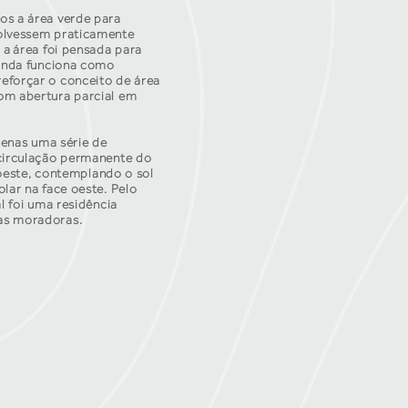
os a área verde para
volvessem praticamente
 a área foi pensada para
ainda funciona como
eforçar o conceito de área
com abertura parcial em
penas uma série de
 circulação permanente do
 oeste, contemplando o sol
lar na face oeste. Pelo
l foi uma residência
das moradoras.