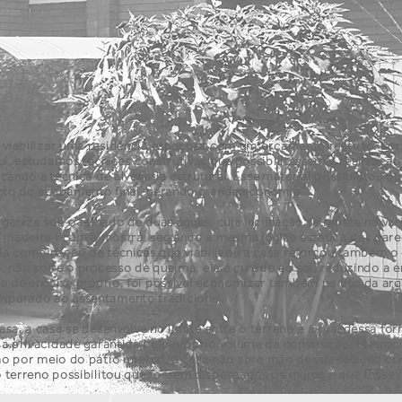
a viabilizar uma residência espaçosa com um orçamento restrito. Lo
uí, estudamos técnicas construtivas que possibilitassem a realizaç
izando a técnica de alvenaria estrutural. Esse material possibilitou q
ento do acabamento final, gerando grande economia.
ganiza sob o telhado de duas águas, cuja inclinação se reflete na var
 madeira ficam à mostra, seguindo a mesma lógica estética das pare
a combinação de técnicas que viabilizou a casa reforçou também o 
do, não sofre o processo de queima, ele é curado ao sol, reduzindo a 
a de encaixe próprio, foi possível economizar também no uso da arg
parado ao assentamento tradicional.
a, a casa se desenvolve no limite entre o terreno e a rua, dessa for
 a privacidade garantida pelo próprio volume da construção. Mesmo
imo por meio do pátio interno, a casa não abre mão de sua relação com
 terreno possibilitou que fossem dispensados os muros e que fosse 