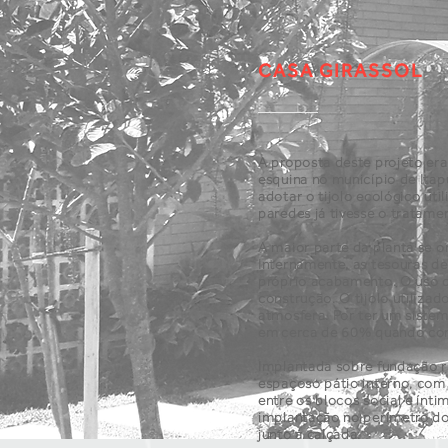
CASA GIRASSOL
A proposta deste projeto er
esquina no município de Itap
adotar o tijolo ecológico util
paredes já tivesse o tratam
A maior parte da planta se or
Internamente, as tesouras de
próprio acabamento. O uso d
construção. O tijolo utiliza
atmosfera. Por ter um sistem
em cerca de 60% quando com
Implantada sobre fundação ras
espaçoso pátio interno, com
entre os blocos social e ínt
implantação no perímetro do
junto a calçada.