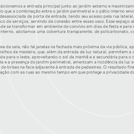
sicionamos a entrada principal junto ao jardim externo e maximizam
do que a combinação entre o jardim perimetral e o pátio interno en
desassociada da porta de entrada, tendo seu acesso pela rua lateral,
oco de serviços, servindo de conexão entre esses usos. Esse espaço 
e se transformar em ambiente de convívio em dias de festa e para r
e interno, adotamos uma cobertura transparente, de policarbonato, 
rea da sala, não há janelas na fachada mais próxima da via pública, a
xilhos de madeira, que, além da entrada de luz natural, permitem a
ltada para o leste, aproveitando o sol da manhã e a secundária para o
a e a presença do jardim perimetral, amenizam a incidência da luz so
 de brises na face adjacente à entrada de pedestres. O resultado fina
 relação com as ruas ao mesmo tempo em que protege a privacidade 