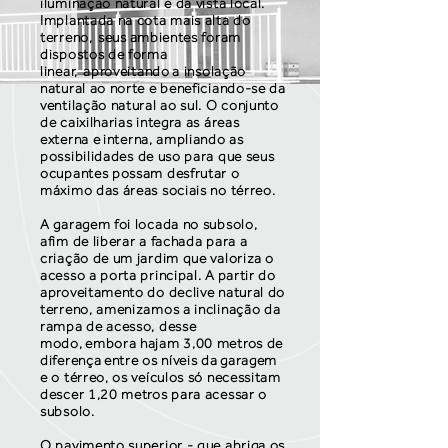
iluminação natural e da vista local.
Implantada na cota mais alta do
terreno, seus ambientes foram
dispostos de forma
linear, aproveitando a insolação
natural ao norte e beneficiando-se da
ventilação natural ao sul. O conjunto
de caixilharias integra as áreas
externa e interna, ampliando as
possibilidades de uso para que seus
ocupantes possam desfrutar o
máximo das áreas sociais no térreo.
A garagem foi locada no subsolo,
afim de liberar a fachada para a
criação de um jardim que valoriza o
acesso a porta principal. A partir do
aproveitamento do declive natural do
terreno, amenizamos a inclinação da
rampa de acesso, desse
modo, embora hajam 3,00 metros de
diferença entre os níveis da garagem
e o térreo, os veículos só necessitam
descer 1,20 metros para acessar o
subsolo.
O pavimento superior - que abriga os