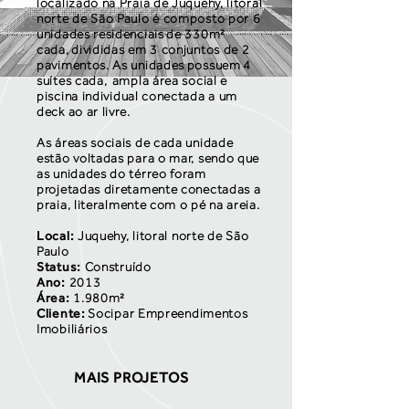
localizado na Praia de Juquehy, litoral
norte de São Paulo é composto por 6
unidades residenciais de 330m²
cada, divididas em 3 conjuntos de 2
pavimentos. As unidades possuem 4
suítes cada, ampla área social e
piscina individual conectada a um
deck ao ar livre.
As áreas sociais de cada unidade
estão voltadas para o mar, sendo que
as unidades do térreo foram
projetadas diretamente conectadas a
praia, literalmente com o pé na areia.
Local:
Juquehy, litoral norte de São
Paulo
Status:
Construído
Ano:
2013
Área:
1.980m²
Cliente:
Socipar Empreendimentos
Imobiliários
MAIS PROJETOS